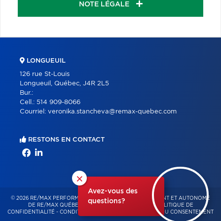
NOTE LÉGALE
LONGUEUIL
126 rue St-Louis
Longueuil, Québec, J4R 2L5
Bur.:
Cell.:
514 909-8066
Courriel:
veronika.stancheva@remax-quebec.com
RESTONS EN CONTACT
×
Avez-vous des
© 2026 RE/MAX PERFORMANCE – FRANCHISÉ INDÉPENDANT ET AUTONOME
questions?
DE RE/MAX QUÉBEC – TOUS DROITS RÉSERVÉS -
POLITIQUE DE
CONFIDENTIALITÉ
-
CONDITIONS D'UTILISATION
-
GESTION DU CONSENTEMENT